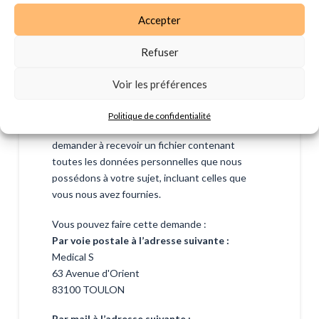
données
Accepter
Refuser
Portabilité
Voir les préférences
Si vous avez un compte ou si vous avez laissé
Politique de confidentialité
des commentaires sur le site, vous pouvez
demander à recevoir un fichier contenant
toutes les données personnelles que nous
possédons à votre sujet, incluant celles que
vous nous avez fournies.
Vous pouvez faire cette demande :
Par voie postale à l’adresse suivante :
Medical S
63 Avenue d'Orient
83100 TOULON
Par mail à l’adresse suivante :