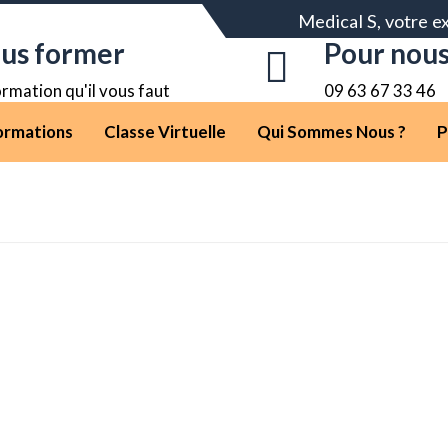
Medical S, votre e
ous former
Pour nous
rmation qu'il vous faut
09 63 67 33 46
ormations
Classe Virtuelle
Qui Sommes Nous ?
P