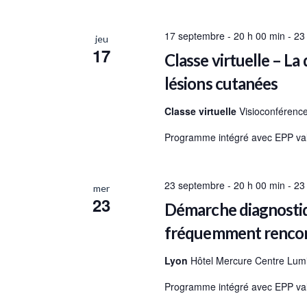
vues
Évènements
17 septembre - 20 h 00 min
-
23
jeu
17
Classe virtuelle – La
lésions cutanées
Classe virtuelle
Visioconférenc
Programme intégré avec EPP vali
23 septembre - 20 h 00 min
-
23
mer
23
Démarche diagnostiq
fréquemment rencont
Lyon
Hôtel Mercure Centre Lum
Programme intégré avec EPP vali