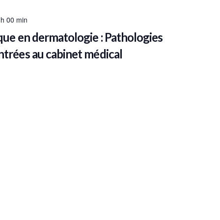
 h 00 min
ue en dermatologie : Pathologies
rées au cabinet médical
 SAINT-PIERRE, Douai, France
dant votre obligation triennale de DPC.
 h 00 min
ue en dermatologie : Pathologies
rées au cabinet médical
a 82 Bd François Mitterrand, Clermont-Ferrand, France
dant votre obligation triennale de DPC.