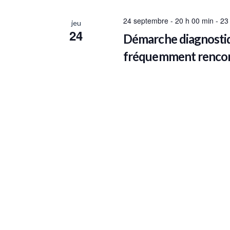
24 septembre - 20 h 00 min
-
23
jeu
24
Démarche diagnostiq
fréquemment rencont
DOUAI
LA TERRASSE, 36 TERR.
Programme intégré avec EPP vali
24 septembre - 20 h 00 min
-
23
jeu
24
Démarche diagnostiq
fréquemment rencont
Clermont-Ferrand
Hôtel Océani
Programme intégré avec EPP vali