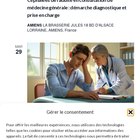
médecine générale : démarche diagnostique et
prise en charge
AMIENS
LA BRASSERIE JULES 18 BD D'ALSACE
LORRAINE, AMIENS, France
MAR
29
29 septembre - 20 h 00 min
-
23 h 00 min
Gérer le consentement
Céphalées de l’adulte en consultation de
Pour offrir les meilleures expériences, nous utilisons des technologies
médecine générale : démarche diagnostique et
telles que les cookies pour stocker et/ou accéder aux informations des
prise en charge
appareils. Le fait de consentir à ces technologies nous permettra de traiter