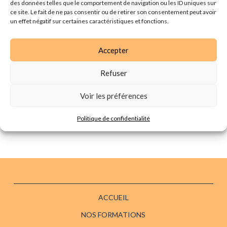
des données telles que le comportement de navigation ou les ID uniques sur
Marcq-En-Baroeul
HÔTEL MERCURE MARCQ EN BAROEUL
ce site. Le fait de ne pas consentir ou de retirer son consentement peut avoir
157 AVENUE DE LA MARNE, MARCQ-EN-BAROEUL, France
un effet négatif sur certaines caractéristiques et fonctions.
Accepter
Évènements
Aujourd’hui
suivants
Évènements
précédents
Refuser
S’abonner au calendrier
Voir les préférences
Politique de confidentialité
ACCUEIL
NOS FORMATIONS