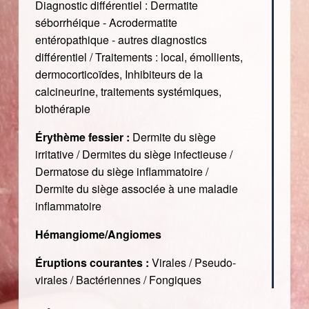
Diagnostic différentiel : Dermatite
séborrhéique - Acrodermatite
entéropathique - autres diagnostics
différentiel / Traitements : local, émollients,
dermocorticoïdes, Inhibiteurs de la
calcineurine, traitements systémiques,
biothérapie
Érythème fessier :
Dermite du siège
irritative / Dermites du siège infectieuse /
Dermatose du siège inflammatoire /
Dermite du siège associée à une maladie
inflammatoire
Hémangiome/Angiomes
Éruptions courantes :
Virales / Pseudo-
virales / Bactériennes / Fongiques