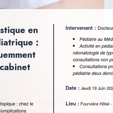
stique en
Intervenant :
Docteu
Pédiatre au Méd
atrique :
Activité en pédia
quemment
néonatologie de typ
consultations non
 cabinet
Consultations p
pédiatrie deux dem
Date :
Jeudi 19
Juin 202
Lieu :
topique : chez le
Fourvière Hôtel 
 Complications