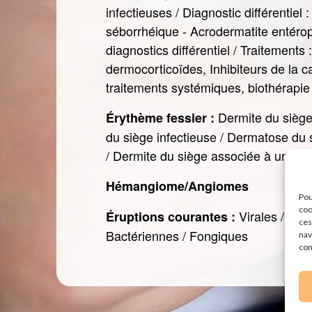
infectieuses / Diagnostic différentiel 
séborrhéique - Acrodermatite entérop
diagnostics différentiel / Traitements :
dermocorticoïdes, Inhibiteurs de la ca
traitements systémiques, biothérapie
Dermite du siège 
Érythème fessier :
du siège infectieuse / Dermatose du 
/ Dermite du siège associée à une m
Hémangiome/Angiomes
Pou
coo
Virales / Pse
Éruptions courantes :
ces
Bactériennes / Fongiques
nav
con