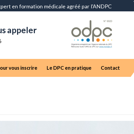
xpert en formation médicale agréé par l'ANDPC
us appeler
6
our vous inscrire
Le DPC en pratique
Contact