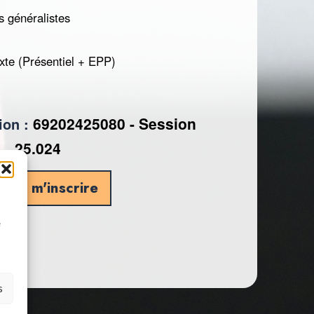
 généralistes
xte (Présentiel + EPP)
69202425080 - Session
ion :
25.024
veux m'inscrire
à
e
s