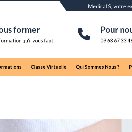
Medical S, votre e
ous former
Pour no
formation qu'il vous faut
09 63 67 33 4
ormations
Classe Virtuelle
Qui Sommes Nous ?
P