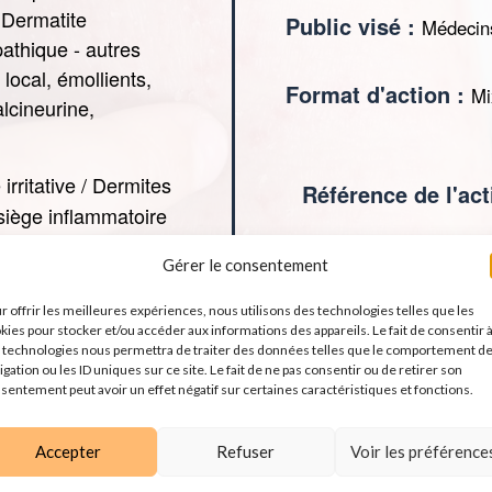
: Dermatite
Public visé :
Médecins
athique - autres
 local, émollients,
Format d'action :
Mi
lcineurine,
irritative / Dermites
Référence de l'act
siège inflammatoire
aladie inflammatoire
Gérer le consentement
Je 
r offrir les meilleures expériences, nous utilisons des technologies telles que les
kies pour stocker et/ou accéder aux informations des appareils. Le fait de consentir 
udo-virales /
 technologies nous permettra de traiter des données telles que le comportement d
igation ou les ID uniques sur ce site. Le fait de ne pas consentir ou de retirer son
sentement peut avoir un effet négatif sur certaines caractéristiques et fonctions.
Accepter
Refuser
Voir les préférence