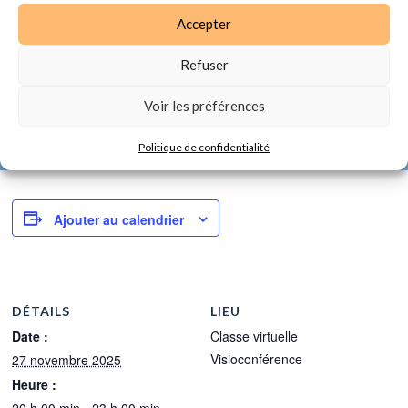
69202425102 - Session 25.004
Accepter
Je veux m'inscrire
Refuser
Voir les préférences
Politique de confidentialité
Ajouter au calendrier
DÉTAILS
LIEU
Date :
Classe virtuelle
Visioconférence
27 novembre 2025
Heure :
20 h 00 min - 23 h 00 min