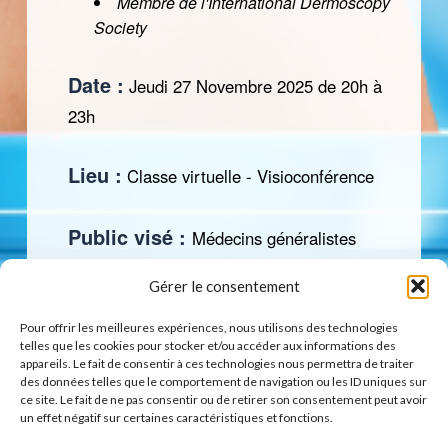
Membre de l'International Dermoscopy
Society
Date :
Jeudi 27 Novembre 2025 de 20h à
23h
Lieu :
Classe virtuelle - Visioconférence
Public visé :
Médecins généralistes
Gérer le consentement
Format d'action :
Mixte (Classe
virtuelle + EPP)
Pour offrir les meilleures expériences, nous utilisons des technologies
telles que les cookies pour stocker et/ou accéder aux informations des
appareils. Le fait de consentir à ces technologies nous permettra de traiter
des données telles que le comportement de navigation ou les ID uniques sur
ce site. Le fait de ne pas consentir ou de retirer son consentement peut avoir
Référence de l'action :
un effet négatif sur certaines caractéristiques et fonctions.