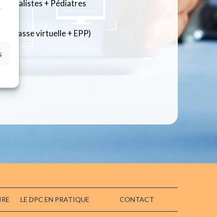
énéralistes + Pédiatres
e
e (Classe virtuelle + EPP)
s
IRE
LE DPC EN PRATIQUE
CONTACT