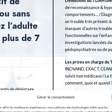
it de
Définitions du TDAH chez 
de reconnaissance & hypo
 ou sans
comportements… / Diagnos
un trouble très présent da
z l’adulte
masquer d’autres trouble
 plus de 7
fonctionnelles sur l’enfan
investigations lancées d
pédopsychiatres ou de ps
Les prises en charge du
INOVAND, EXACT, CEAND
suivis non médicaux / La 
comment, quoi et quand ?
x tests de dépistage
entaires pour
Gérer le consentement
Durée :
De 20h à 23h en 
arcours diagnostique
r offrir les meilleures expériences, nous utilisons des technologies telles que les
kies pour stocker et/ou accéder aux informations des appareils. Le fait de consentir 