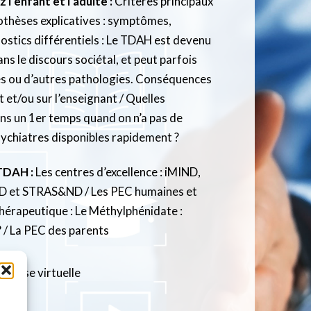
l’enfant et l’adulte :
Critères principaux
thèses explicatives : symptômes,
tics différentiels : Le TDAH est devenu
ns le discours sociétal, et peut parfois
s ou d’autres pathologies. Conséquences
t et/ou sur l’enseignant / Quelles
ans un 1er temps quand on n’a pas de
ychiatres disponibles rapidement ?
 TDAH :
Les centres d’excellence : iMIND,
 et STRAS&ND / Les PEC humaines et
thérapeutique : Le Méthylphénidate :
 / La PEC des parents
Classe virtuelle
à