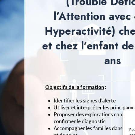
(Trouble Défic
l’Attention avec
Hyperactivité) che
et chez l’enfant de
ans
Objectifs de la formation
:
I
dentifier les signes d'alerte
Utiliser et interpréter les principau
Proposer des explorations complém
confirmer le diagnostic
Accompagner les familles dans le p
Pou
coo