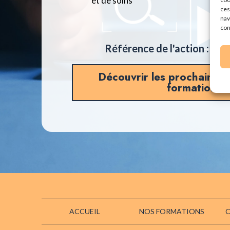
et de soins
ces
nav
con
692
Référence de l'action :
Découvrir les prochaines 
formation
ACCUEIL
NOS FORMATIONS
C