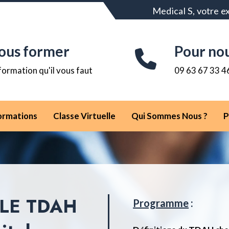
Medical S, votre e
ous former
Pour no
formation qu'il vous faut
09 63 67 33 4
ormations
Classe Virtuelle
Qui Sommes Nous ?
P
– LE TDAH
Programme
: