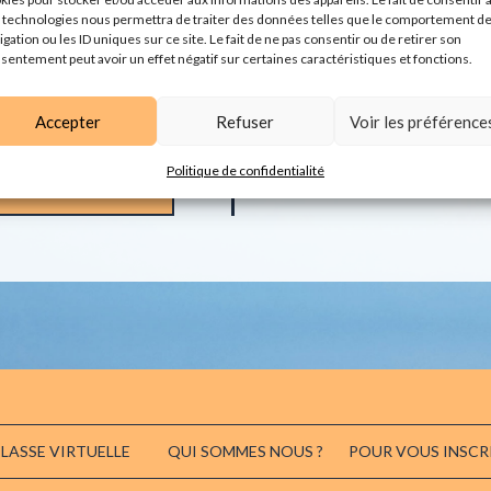
Public visé :
Médecins g
 technologies nous permettra de traiter des données telles que le comportement d
igation ou les ID uniques sur ce site. Le fait de ne pas consentir ou de retirer son
sentement peut avoir un effet négatif sur certaines caractéristiques et fonctions.
Format d'action :
Mixt
02425103
Accepter
Refuser
Voir les préférence
sessions de
Politique de confidentialité
LASSE VIRTUELLE
QUI SOMMES NOUS ?
POUR VOUS INSCR